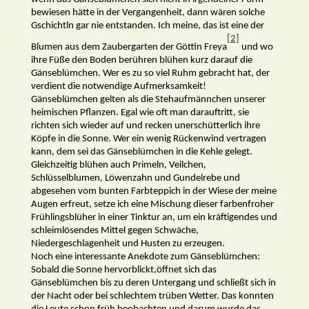
bewiesen hätte in der Vergangenheit, dann wären solche
Gschichtln gar nie entstanden. Ich meine, das ist eine der
[2]
Blumen aus dem Zaubergarten der Göttin Freya
und wo
ihre Füße den Boden berühren blühen kurz darauf die
Gänseblümchen. Wer es zu so viel Ruhm gebracht hat, der
verdient die notwendige Aufmerksamkeit!
Gänseblümchen gelten als die Stehaufmännchen unserer
heimischen Pflanzen. Egal wie oft man darauftritt, sie
richten sich wieder auf und recken unerschütterlich ihre
Köpfe in die Sonne. Wer ein wenig Rückenwind vertragen
kann, dem sei das Gänseblümchen in die Kehle gelegt.
Gleichzeitig blühen auch Primeln, Veilchen,
Schlüsselblumen, Löwenzahn und Gundelrebe und
abgesehen vom bunten Farbteppich in der Wiese der meine
Augen erfreut, setze ich eine Mischung dieser farbenfroher
Frühlingsblüher in einer Tinktur an, um ein kräftigendes und
schleimlösendes Mittel gegen Schwäche,
Niedergeschlagenheit und Husten zu erzeugen.
Noch eine interessante Anekdote zum Gänseblümchen:
Sobald die Sonne hervorblickt,öffnet sich das
Gänseblümchen bis zu deren Untergang und schließt sich in
der Nacht oder bei schlechtem trüben Wetter. Das konnten