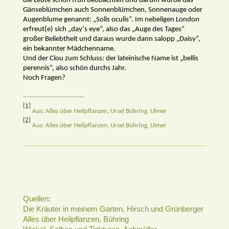
die Leute schon früh beobachten und darum wurde das
Gänseblümchen auch Sonnenblümchen, Sonnenauge oder
Augenblume genannt: „Solis oculis“. Im nebeligen London
erfreut(e) sich „day‘s eye“, also das „Auge des Tages“
großer Beliebtheit und daraus wurde dann salopp „Daisy“,
ein bekannter Mädchenname.
Und der Clou zum Schluss: der lateinische Name ist „bellis
perennis“, also schön durchs Jahr.
Noch Fragen?
[1]
Aus: Alles über Heilpflanzen, Ursel Bühring, Ulmer
[2]
Aus: Alles über Heilpflanzen, Ursel Bühring, Ulmer
Quellen:
Die Kräuter in meinem Garten, Hirsch und Grünberger
Alles über Heilpflanzen, Bühring