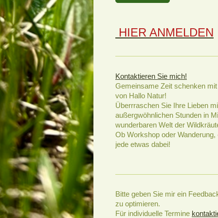
HIER ANMELDEN
Kontaktieren Sie mich!
Gemeinsame Zeit schenken mit
von Hallo Natur!
Überrraschen Sie Ihre Lieben mi
außergwöhnlichen Stunden in Mi
wunderbaren Welt der Wildkräut
Ob Workshop oder Wanderung, es
jede etwas dabei!
Bitte geben Sie mir ein Feedback
zu optimieren.
Für individuelle Termine
kontakti